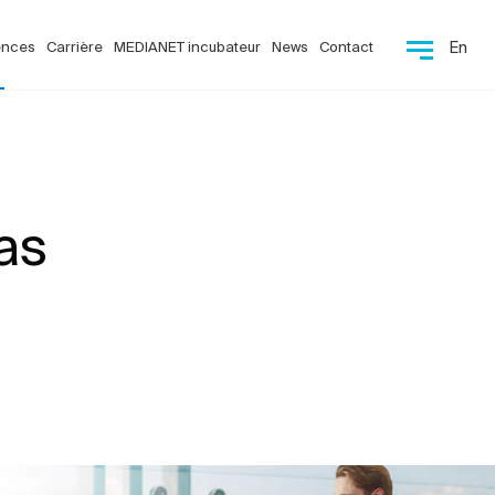
ences
Carrière
MEDIANET incubateur
News
Contact
En
as