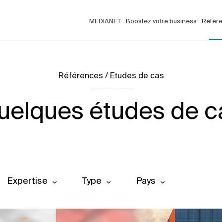
MEDIANET
Boostez votre business
Référ
Références / Etudes de cas
uelques études de c
Expertise
Type
Pays