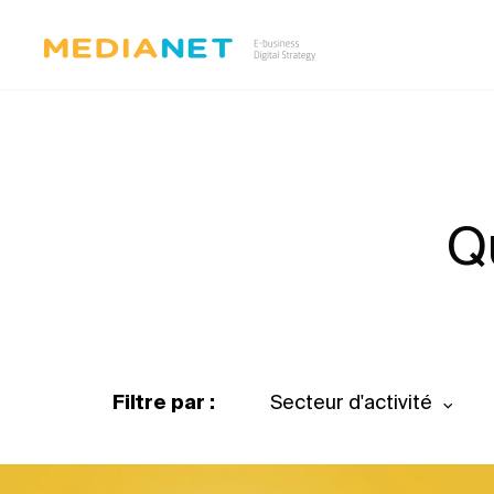
Q
Filtre par :
Secteur d'activité