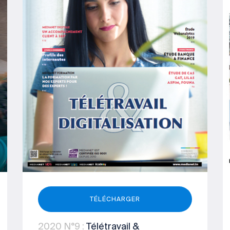
TÉLÉCHARGER
2020
N°9
:
Télétravail &