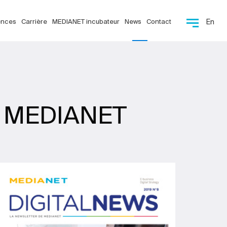
ences
Carrière
MEDIANET incubateur
News
Contact
En
de MEDIANET