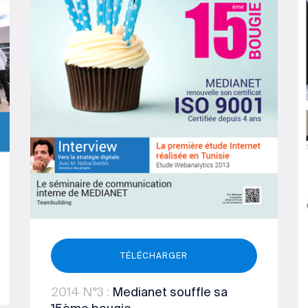
TÉLÉCHARGER
2014
N°3
:
Medianet souffle sa