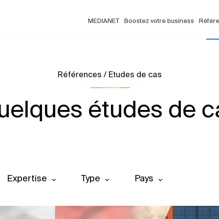
MEDIANET
Boostez votre business
Référ
Références / Etudes de cas
uelques études de c
Expertise
Type
Pays