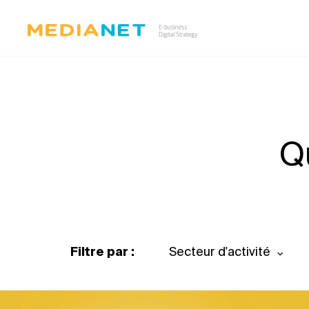
Q
Filtre par :
Secteur d'activité