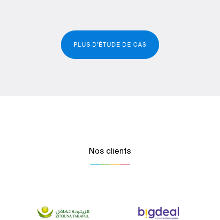
PLUS D'ÉTUDE DE CAS
Nos clients