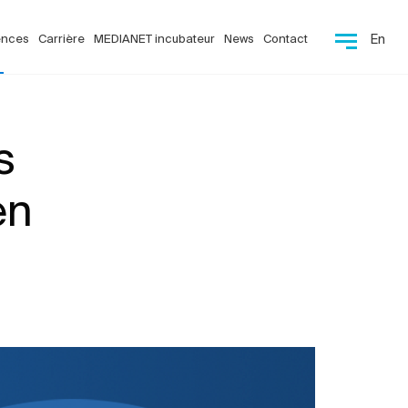
ences
Carrière
MEDIANET incubateur
News
Contact
En
s
en