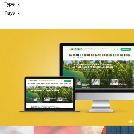
Type
Pays