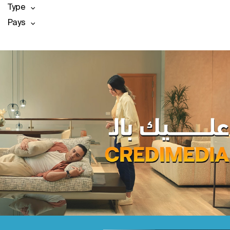
Type
Pays