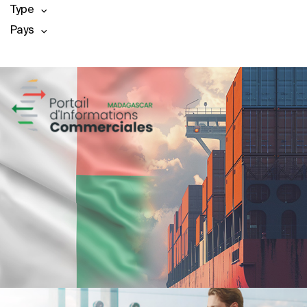
Type
Pays