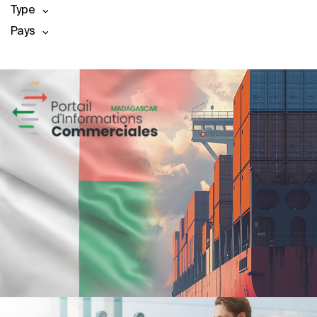
Type
Pays