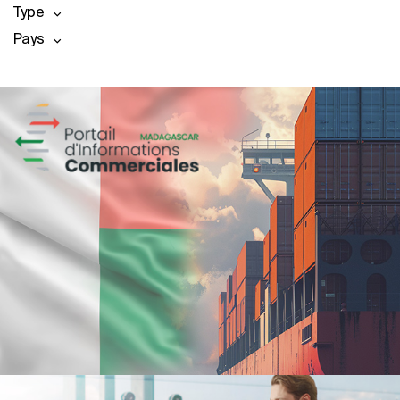
Type
Pays