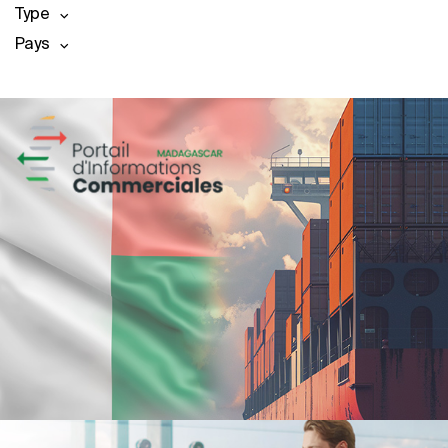
Type
Pays