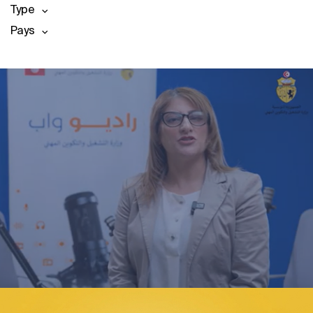
Type
Pays