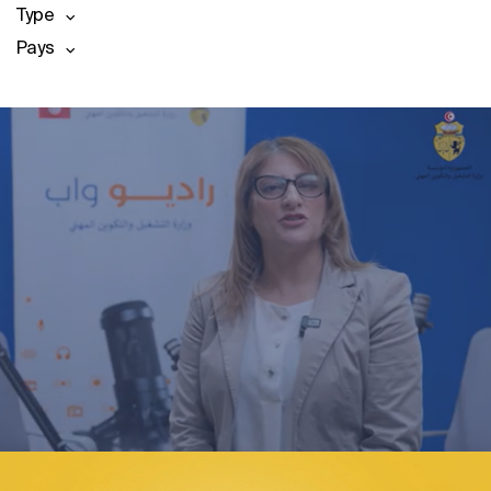
Type
Pays