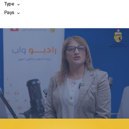
Type
Pays