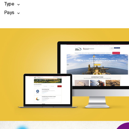
Type
Pays