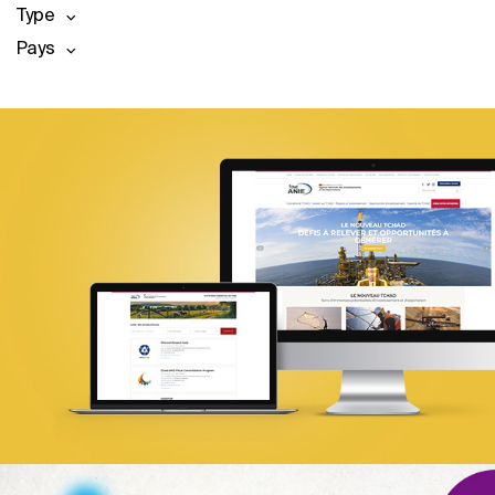
Type
Pays