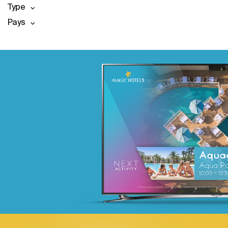
Type
Pays