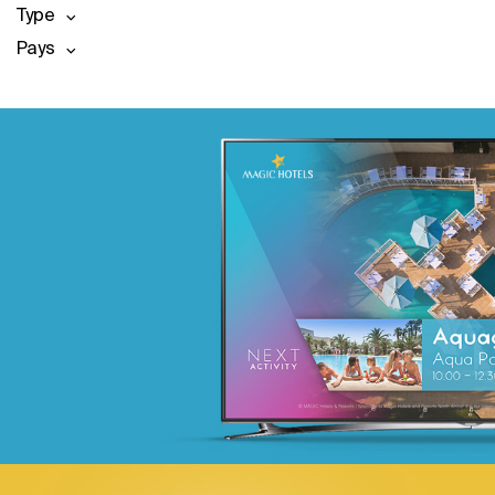
Type
Pays