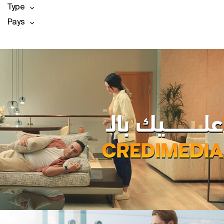
Type
Pays