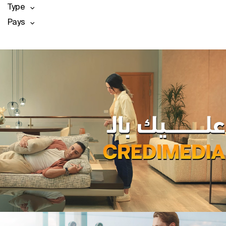
Type
Pays