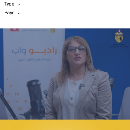
Type
Pays