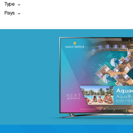
Type
Pays