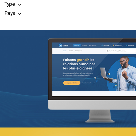
Type
Pays