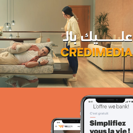
Magic hôtels
Tourisme
Growth Marketing
Marketing Digital & Com 360°
Plateformes digitales
Stratégie Social Media
Activation digitale & média
Applications Mobiles
Web, Intranet et Extranet
Achat media
Brand Content
Digital Transformation
EcoPact
Marketing Digital & Com 360°
Stratégie Social Media
Activation digitale & média