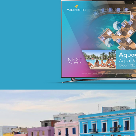
Campagne BIAT TRE Juil. 2022
Banque et finance
Marketing Digital & Com 360°
Stratégie Social Media
Activation digitale & média
Achat media
Founa
Grande distribution
Plateformes digitales
Référencement