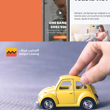
Achat media
Brand Content
BCEAO sénégal
Banque et finance
UX/UI design
Plateformes digitales
Web, Intranet et Extranet