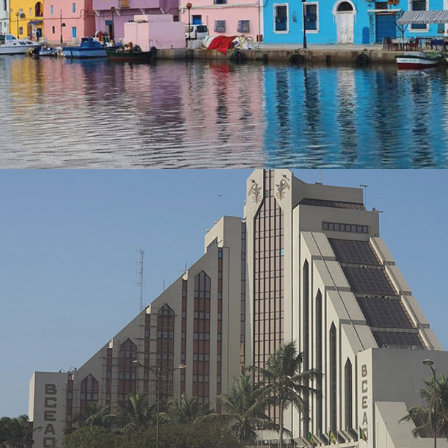
Stratégie Social Media
Solution e-commerce
Brand Content
Albaraka Bank
Banque et finance
UX/UI design
Plateformes digitales
Run services
Web, Intranet et Extranet