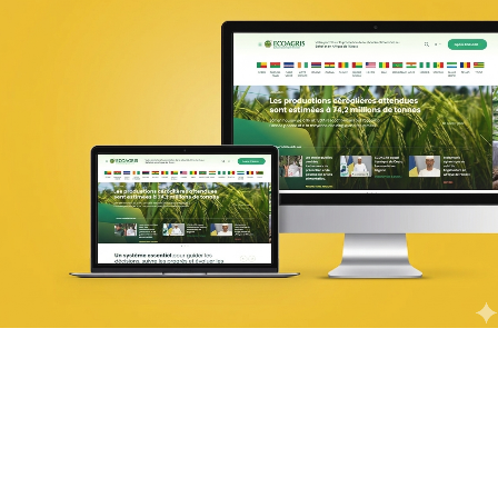
PIC Madagascar
ONG & Bailleur de fonds
E-gov
Plateformes digitales
Web, Intranet et Extranet
UX Design