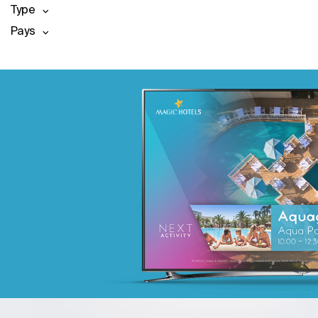
Type
Pays