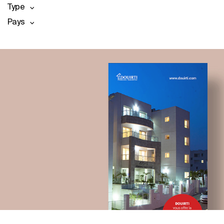
Type
Pays