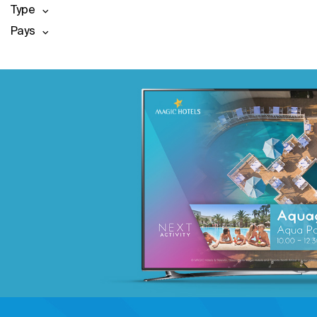
Type
Pays