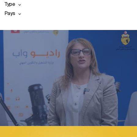
Type
Pays