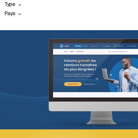
Type
Pays