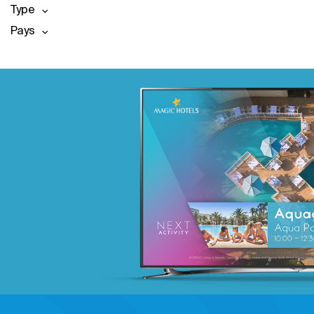
Type
Pays