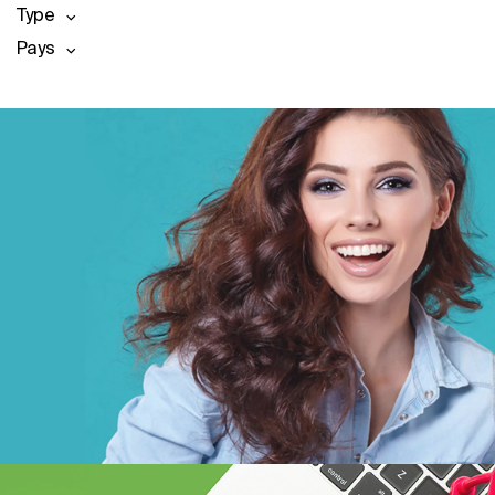
Type
Pays