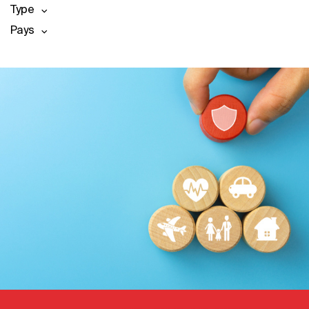
Type
Pays