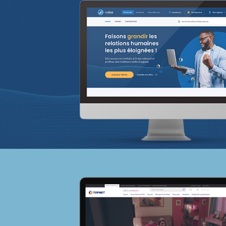
18ÈME SOMMET DE LA FRANCOPHONI
E-gov
UX/UI design
Référencement
Infogérance et Hosting
Web, Intranet et Extranet
Chemonics ‘programme USAID
E-gov
E-réputation
Marketing Digital & Com 360°