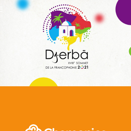
E
WeBank
Banque et finance
UX/UI design
Plateformes digitales
Infogérance et Hosting
Applications Mobiles
Web, Intranet et Extranet