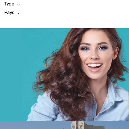
Type
Pays