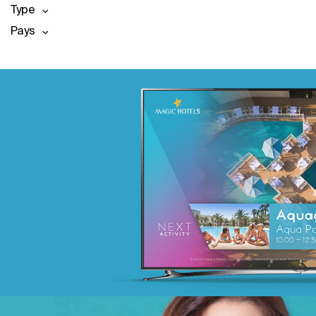
Type
Pays