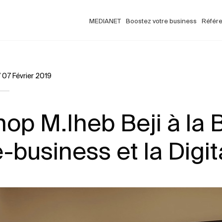
MEDIANET
Boostez votre business
Référ
/
07 Février 2019
op M.Iheb Beji à la 
e-business et la Digit