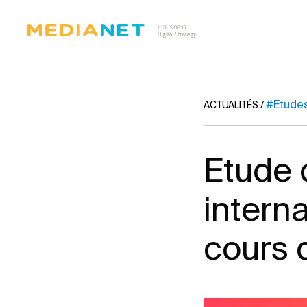
#Etude
ACTUALITÉS
/
Etude 
intern
cours 