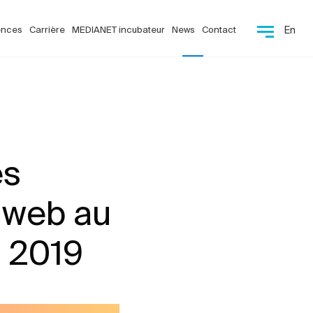
ences
Carrière
MEDIANET incubateur
News
Contact
En
es
e web au
 2019