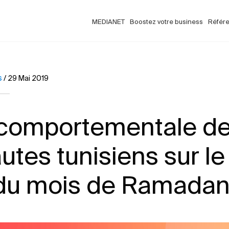
MEDIANET
Boostez votre business
Référ
s
/
29 Mai 2019
comportementale d
autes tunisiens sur l
du mois de Ramadan