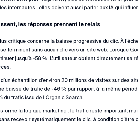
s internautes : elles doivent aussi parler aux IA qui influ
issent, les réponses prennent le relais
us critique concerne la baisse progressive du clic. À l’éch
e terminent sans aucun clic vers un site web. Lorsque Goo
minuer jusqu’à -58 %. L’utilisateur obtient directement sa 
rces.
e d’un échantillon d’environ 20 millions de visites sur des si
une baisse de trafic de -46 % par rapport à la même pério
 du trafic issu de l’Organic Search.
orme la logique marketing : le trafic reste important, mais
 sans recevoir systématiquement le clic, à condition d’êt