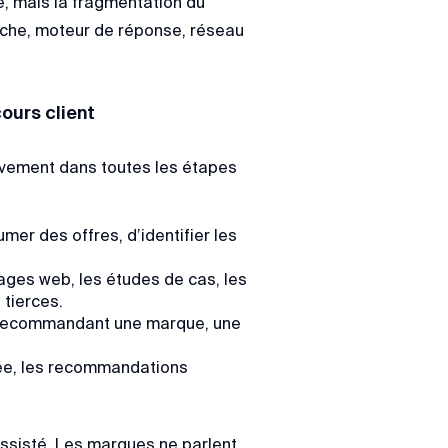
e, mais la fragmentation du
rche, moteur de réponse, réseau
ours client
ssivement dans toutes les étapes
mer des offres, d’identifier les
pages web, les études de cas, les
 tierces.
en recommandant une marque, une
lisée, les recommandations
assisté. Les marques ne parlent