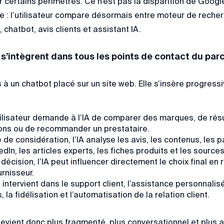
 certains périmètres. Ce n’est pas la disparition de Googl
e : l’utilisateur compare désormais entre moteur de reche
 chatbot, avis clients et assistant IA.
 s’intègrent dans tous les points de contact du parc
us à un chatbot placé sur un site web. Elle s’insère progre
utilisateur demande à l’IA de comparer des marques, de résu
ions ou de recommander un prestataire.
de considération, l’IA analyse les avis, les contenus, les 
edIn, les articles experts, les fiches produits et les sources
décision, l’IA peut influencer directement le choix final 
urnisseur.
IA intervient dans le support client, l’assistance personna
la fidélisation et l’automatisation de la relation client.
devient donc plus fragmenté, plus conversationnel et plus 