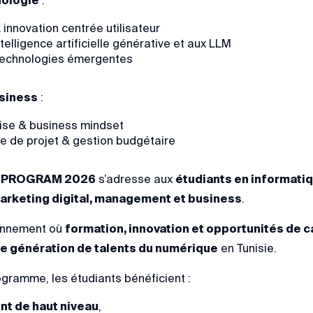
nologie
:
 innovation centrée utilisateur
ntelligence artificielle générative et aux LLM
 technologies émergentes
siness
:
rise & business mindset
re de projet & gestion budgétaire
 PROGRAM 2026
s’adresse aux
étudiants en informatiqu
rketing digital, management et business
.
ronnement où
formation, innovation et opportunités de c
le génération de talents du numérique
en Tunisie.
ogramme, les étudiants bénéficient :
t de haut niveau
,