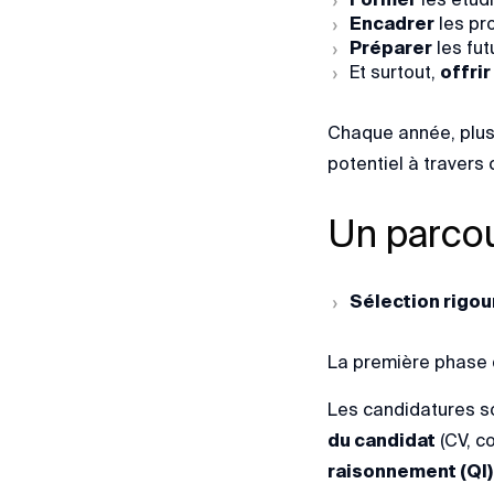
Encadrer
les pro
Préparer
les fut
Et surtout,
offri
Chaque année, plusi
potentiel à traver
Un parcou
Sélection rigo
La première phase d
Les candidatures s
du candidat
(CV, c
raisonnement (QI)