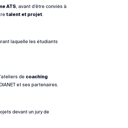
rme ATS
, avant d’être conviés à
tre
talent et projet
.
urant laquelle les étudiants
d’ateliers de
coaching
DIANET et ses partenaires.
rojets devant un jury de