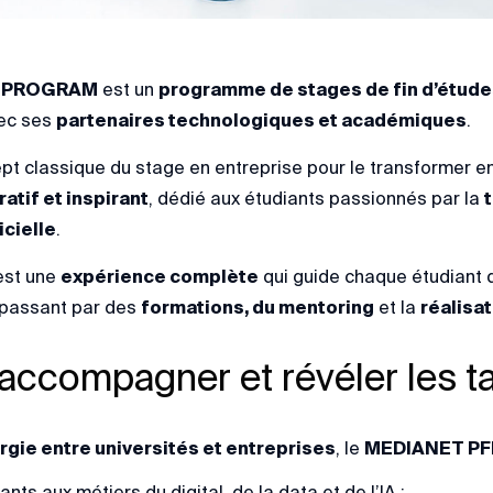
E PROGRAM
est un
programme de stages de fin d’étude
vec ses
partenaires technologiques et académiques
.
cept classique du stage en entreprise pour le transformer e
atif et inspirant
, dédié aux étudiants passionnés par la
icielle
.
’est une
expérience complète
qui guide chaque étudiant
 passant par des
formations, du mentoring
et la
réalisa
: accompagner et révéler les 
rgie entre universités et entreprises
, le
MEDIANET PF
ants aux métiers du digital, de la data et de l’IA ;