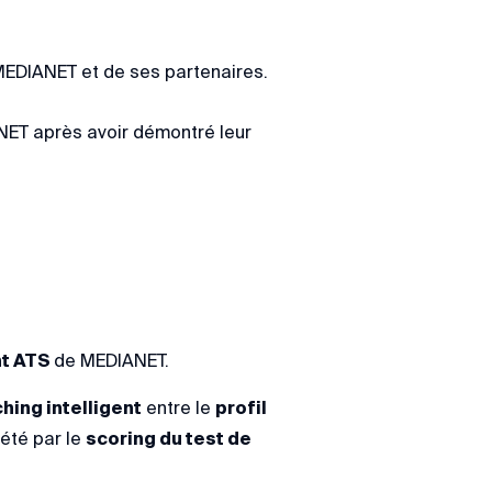
MEDIANET et de ses partenaires.
ANET après avoir démontré leur
nt ATS
de MEDIANET.
ing intelligent
entre le
profil
été par le
scoring du test de