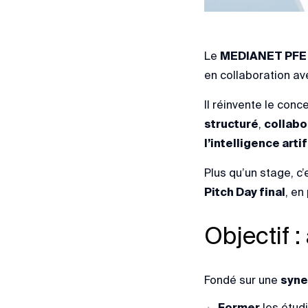
Le
MEDIANET PF
en collaboration a
Il réinvente le con
structuré
,
collabor
l’intelligence artif
Plus qu’un stage, c
Pitch Day final
, en
Objectif 
Fondé sur une
syne
Former
les étudi