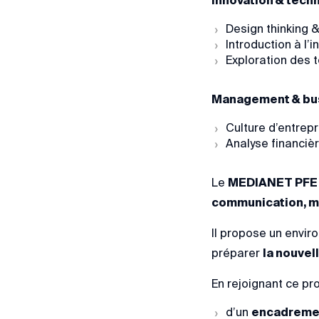
Innovation & tech
Design thinking &
Introduction à l’i
Exploration des
Management & bu
Culture d’entrep
Analyse financiè
Le
MEDIANET PFE
communication, ma
Il propose un envi
préparer
la nouvel
En rejoignant ce pr
d’un
encadremen