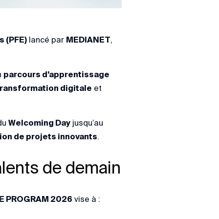
s (PFE)
lancé par
MEDIANET
,
n
parcours d’apprentissage
transformation digitale
et
 du
Welcoming Day
jusqu’au
tion de projets innovants
.
talents de demain
E PROGRAM 2026
vise à :