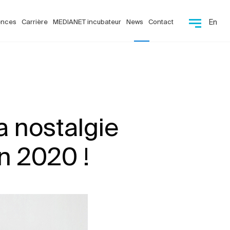
ences
Carrière
MEDIANET incubateur
News
Contact
En
a nostalgie
en 2020 !