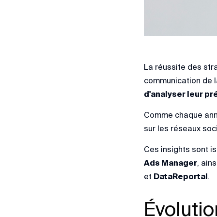
La réussite des str
communication de la
d'analyser leur p
Comme chaque an
sur les réseaux soc
Ces insights sont i
Ads Manager
, ain
et
DataReportal
.
Évolutio