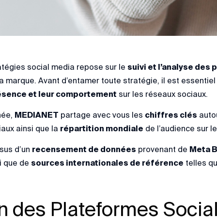
atégies social media repose sur le
suivi et l’analyse de
 marque. Avant d’entamer toute stratégie, il est essentiel 
résence et leur comportement
sur les réseaux sociaux.
née,
MEDIANET
partage avec vous les
chiffres clés
autou
iaux ainsi que la
répartition mondiale
de l’audience sur l
ssus d’un
recensement de données
provenant de
Meta B
si que de
sources internationales de référence
telles q
n des Plateformes Socia