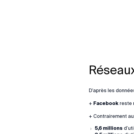
Réseaux
D’après les données
+
Facebook
reste 
+ Contrairement a
5,6 millions
d’uti