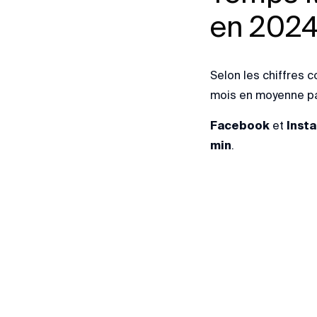
en 202
Selon les chiffres
mois en moyenne par
Facebook
et
Inst
min
.