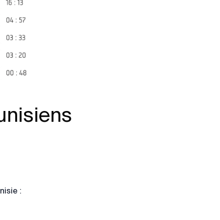
unisiens
isie :