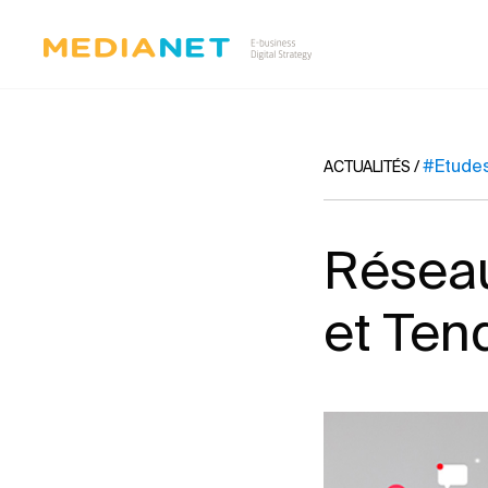
#Etude
ACTUALITÉS
/
Réseau
et Ten