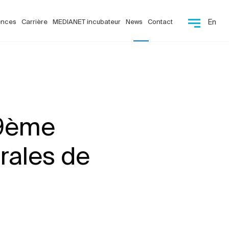
ences
Carrière
MEDIANET incubateur
News
Contact
En
19ème
rales de