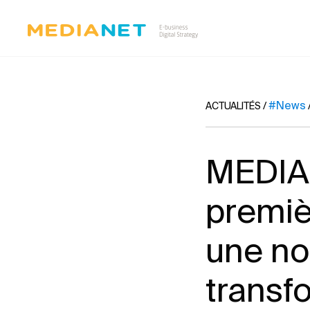
#News
ACTUALITÉS
/
MEDIAN
premiè
une no
transf