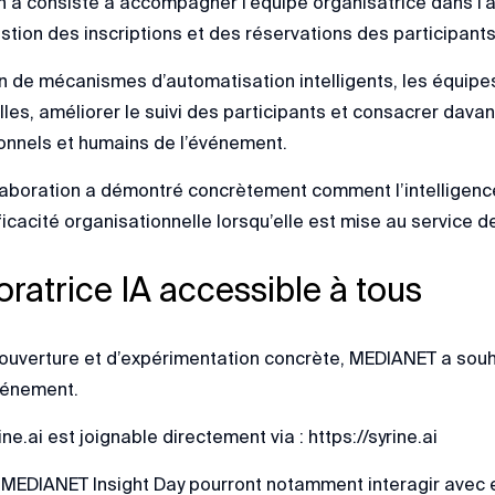
 a consisté à accompagner l’équipe organisatrice dans l’a
tion des inscriptions et des réservations des participants
n de mécanismes d’automatisation intelligents, les équipes 
les, améliorer le suivi des participants et consacrer dav
ionnels et humains de l’événement.
aboration a démontré concrètement comment l’intelligence a
fficacité organisationnelle lorsqu’elle est mise au service 
ratrice IA accessible à tous
ouverture et d’expérimentation concrète, MEDIANET a souha
vénement.
ine.ai est joignable directement via : https://syrine.ai
u MEDIANET Insight Day pourront notamment interagir avec 