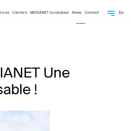
ences
Carrière
MEDIANET incubateur
News
Contact
En
IANET Une
able !