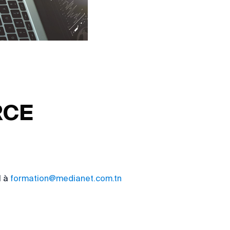
RCE
l à
formation@medianet.com.tn