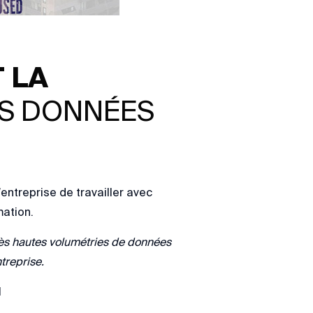
 LA
ES DONNÉES
entreprise de travailler avec
mation.
rès hautes volumétries de données
treprise.
l