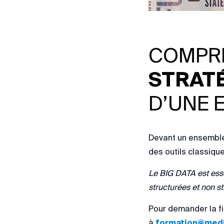
COMPR
STRAT
D’UNE 
Devant un ensemble 
des outils classiqu
Le BIG DATA est ess
structurées et non st
Pour demander la fi
à
formation@medi