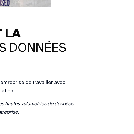
 LA
ES DONNÉES
entreprise de travailler avec
mation.
rès hautes volumétries de données
treprise.
l