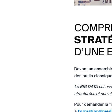
COMPR
STRAT
D’UNE 
Devant un ensemble 
des outils classiqu
Le BIG DATA est ess
structurées et non st
Pour demander la fi
à
formation@medi