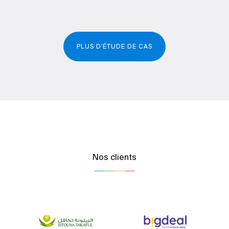
PLUS D'ÉTUDE DE CAS
Nos clients