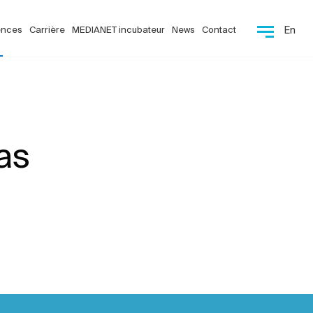
ences
Carrière
MEDIANET incubateur
News
Contact
En
as