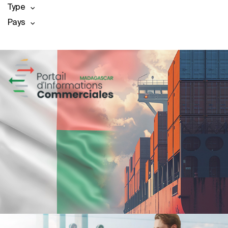
Type
Pays