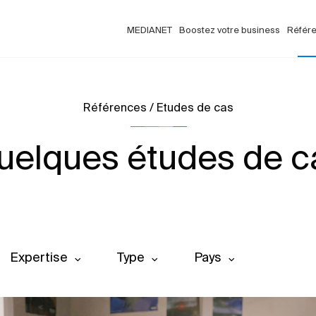
MEDIANET
Boostez votre business
Référ
Références / Etudes de cas
uelques études de c
Expertise
Type
Pays