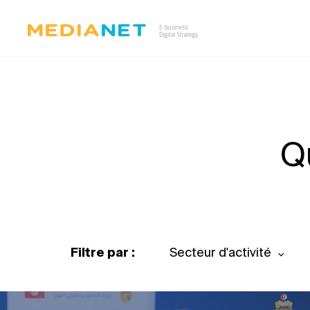
Q
Filtre par :
Secteur d'activité