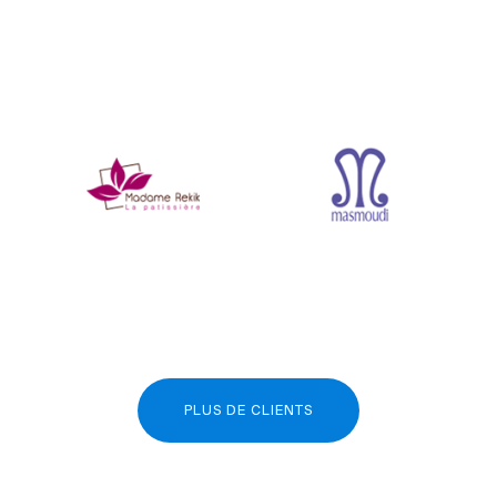
PLUS DE CLIENTS